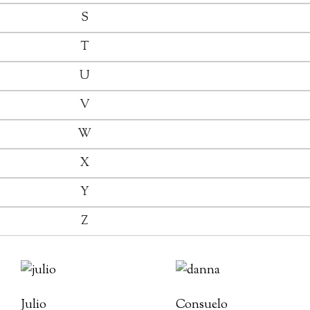
S
T
U
V
W
X
Y
Z
Julio
Consuelo