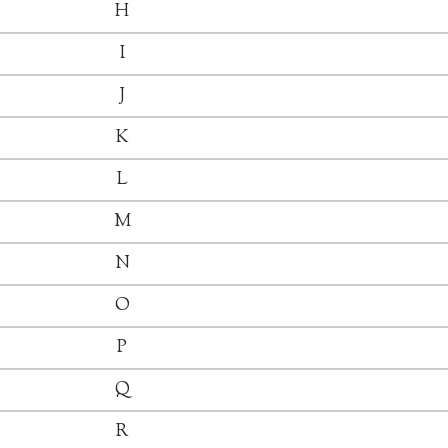
H
I
J
K
L
M
N
O
P
Q
R