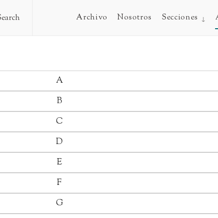
Archivo
Nosotros
Secciones
Search
A
B
C
D
E
F
G