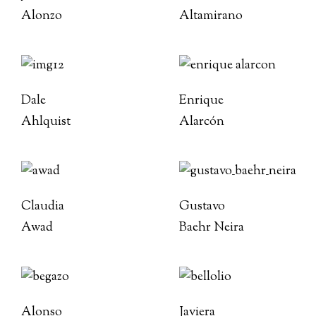
Alonzo
Altamirano
Dale
Enrique
Ahlquist
Alarcón
Claudia
Gustavo
Awad
Baehr Neira
Alonso
Javiera