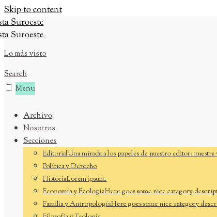
Skip to content
Lo más visto
Search
Menu
Archivo
Nosotros
Secciones
Editorial
Una mirada a los papeles de nuestro editor: nuestra 
Política y Derecho
Historia
Lorem ipsum.
Economía y Ecología
Here goes some nice category descrip
Familia y Antropología
Here goes some nice category descr