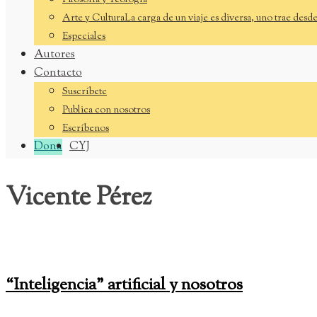
Filosofía y Teología
Arte y Cultura
La carga de un viaje es diversa, uno trae desd
Especiales
Autores
Contacto
Suscríbete
Publica con nosotros
Escríbenos
Dona
CYJ
Vicente Pérez
“Inteligencia” artificial y nosotros