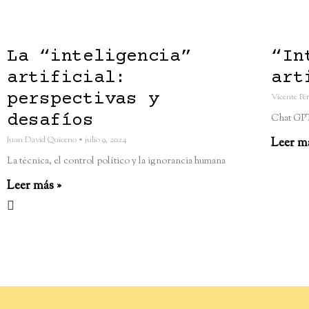
La “inteligencia”
“In
artificial:
art
perspectivas y
Vicente Pé
desafíos
Chat GPT,
Juan David Quiceno
julio 9, 2024
Leer m
La técnica, el control político y la ignorancia humana
Leer más »