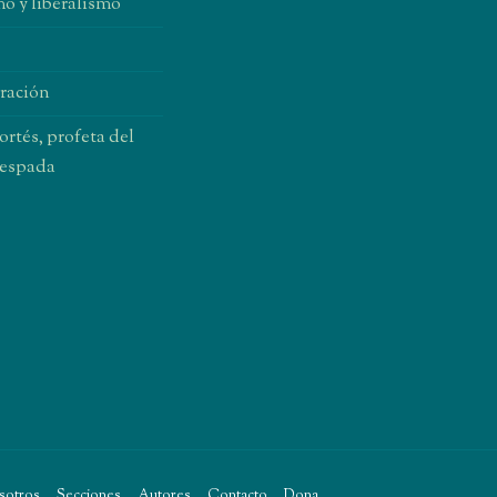
o y liberalismo
oración
rtés, profeta del
 espada
CYJ
sotros
Secciones
Autores
Contacto
Dona