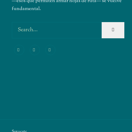
―esos que permiten armar hojas de ruta― se vuelve
fundamental.
Suroeste