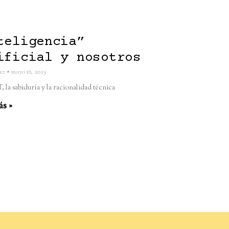
teligencia”
ificial y nosotros
rez
mayo 16, 2023
 la sabiduría y la racionalidad técnica
ás »