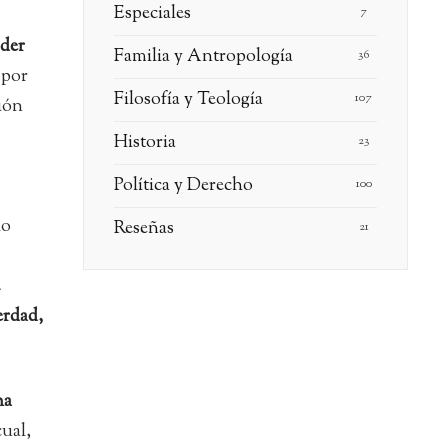
Especiales
7
der
Familia y Antropología
36
 por
Filosofía y Teología
107
ción
Historia
23
Política y Derecho
100
lo
Reseñas
21
a
erdad,
ha
ual,