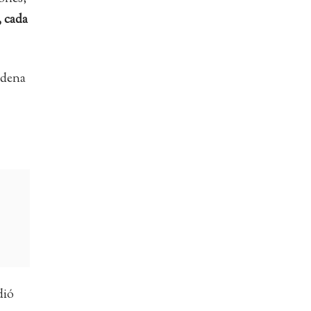
 cada
rdena
dió