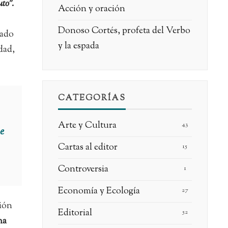
to”.
Acción y oración
Donoso Cortés, profeta del Verbo
tado
y la espada
dad,
CATEGORÍAS
Arte y Cultura
43
ue
Cartas al editor
15
Controversia
1
Economía y Ecología
27
ción
Editorial
52
na