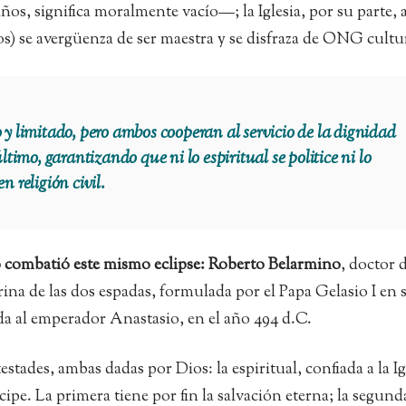
iños, significa moralmente vacío—; la Iglesia, por su parte, 
os) se avergüenza de ser maestra y se disfraza de ONG cultu
 limitado, pero ambos cooperan al servicio de la dignidad
imo, garantizando que ni lo espiritual se politice ni lo
n religión civil.
 combatió este mismo eclipse: Roberto Belarmino
, doctor d
trina de las dos espadas, formulada por el Papa Gelasio I en 
da al emperador Anastasio, en el año 494 d.C.
stades, ambas dadas por Dios: la espiritual, confiada a la Ig
cipe. La primera tiene por fin la salvación eterna; la segunda