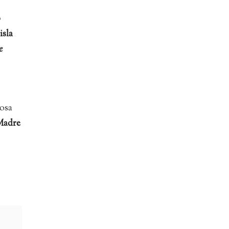
ó
isla
e
rosa
“Madre