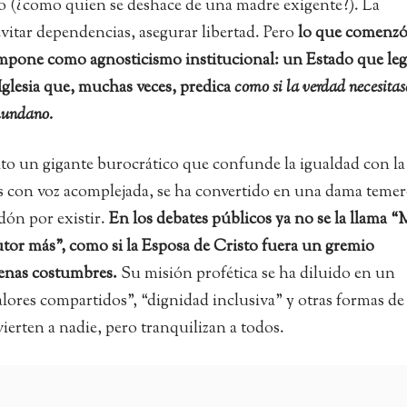
tado (¿como quien se deshace de una madre exigente?). La
vitar dependencias, asegurar libertad. Pero
lo que comenz
pone como agnosticismo institucional: un Estado que leg
Iglesia que, muchas veces, predica
como si la verdad necesitas
mundano.
elto un gigante burocrático que confunde la igualdad con la
eces con voz acomplejada, se ha convertido en una dama teme
dón por existir.
En los debates públicos ya no se la llama 
utor más”, como si la Esposa de Cristo fuera un gremio
nas costumbres.
Su misión profética se ha diluido en un
lores compartidos”, “dignidad inclusiva” y otras formas de
ierten a nadie, pero tranquilizan a todos.