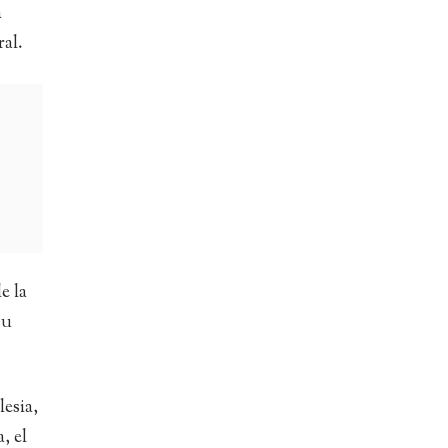
a
ral.
e la
su
lesia,
, el