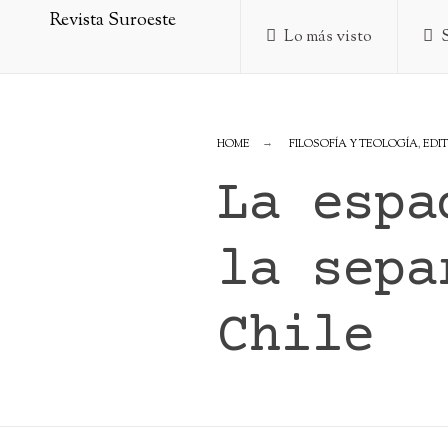
Skip
Lo más visto
to
content
HOME
FILOSOFÍA Y TEOLOGÍA
,
EDI
La espa
la sepa
Chile