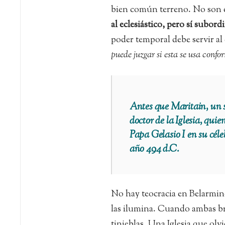
bien común terreno. No son e
al eclesiástico, pero sí subord
poder temporal debe servir al 
puede juzgar si esta se usa confor
Antes que Maritain, un s
doctor de la Iglesia, qui
Papa Gelasio I en su cél
año 494 d.C.
No hay teocracia en Belarmino
las ilumina. Cuando ambas bri
tinieblas. Una Iglesia que olv