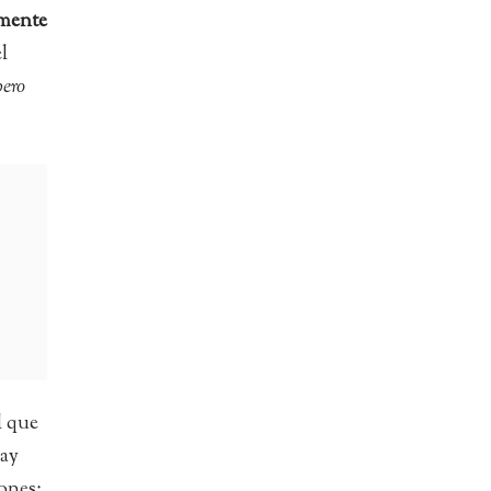
lmente
l
pero
l que
hay
iones;