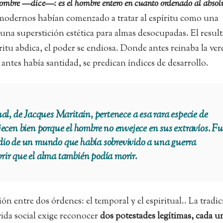
 hombre —dice—: es el hombre entero en cuanto ordenado al absolu
modernos habían comenzado a tratar al espíritu como una
 una superstición estética para almas desocupadas. El resul
itu abdica, el poder se endiosa. Donde antes reinaba la ver
e antes había santidad, se predican índices de desarrollo.
ual, de Jacques Maritain, pertenece a esa rara especie de
jecen bien porque el hombre no envejece en sus extravíos. F
dio de un mundo que había sobrevivido a una guerra
rir que el alma también podía morir.
ón entre dos órdenes: el temporal y el espiritual.. La tradi
vida social exige reconocer
dos potestades legítimas, cada u