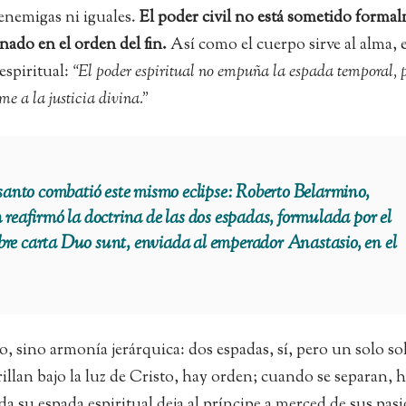
nemigas ni iguales.
El poder civil no está sometido forma
inado en el orden del fin.
Así como el cuerpo sirve al alma, e
espiritual:
“El poder espiritual no empuña la espada temporal, 
me a la justicia divina.”
anto combatió este mismo eclipse: Roberto Belarmino,
en reafirmó la doctrina de las dos espadas, formulada por el
ebre carta Duo sunt, enviada al emperador Anastasio, en el
, sino armonía jerárquica: dos espadas, sí, pero un solo so
llan bajo la luz de Cristo, hay orden; cuando se separan, 
ida su espada espiritual deja al príncipe a merced de sus pas