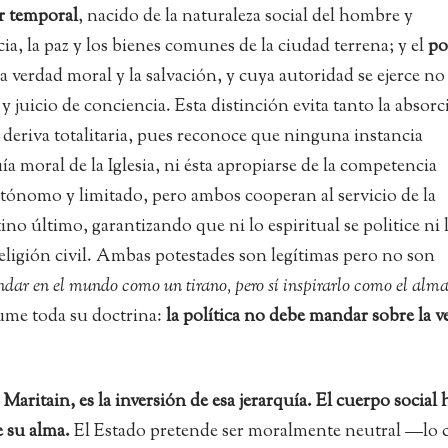
r temporal
, nacido de la naturaleza social del hombre y
cia, la paz y los bienes comunes de la ciudad terrena; y el
po
la verdad moral y la salvación, y cuya autoridad se ejerce no
y juicio de conciencia. Esta distinción evita tanto la absor
 deriva totalitaria, pues reconoce que ninguna instancia
ía moral de la Iglesia, ni ésta apropiarse de la competencia
autónomo y limitado, pero ambos cooperan al servicio de la
o último, garantizando que ni lo espiritual se politice ni 
religión civil. Ambas potestades son legítimas pero no son
ndar en el mundo como un tirano, pero sí inspirarlo como el alm
sume toda su doctrina:
la política no debe mandar sobre la v
Maritain, es la inversión de esa jerarquía. El cuerpo social 
 su alma.
El Estado pretende ser moralmente neutral —lo c