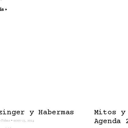
ás »
zinger y Habermas
Mitos y
Agenda 
io Palma
mayo 23, 2024