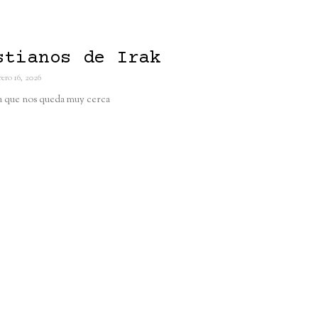
stianos de Irak
ero 16, 2026
a que nos queda muy cerca