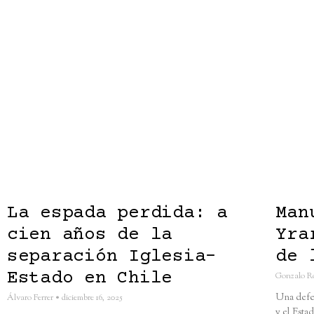
La espada perdida: a
Man
cien años de la
Yra
separación Iglesia-
de 
Estado en Chile
Gonzalo R
Una defen
Álvaro Ferrer
diciembre 16, 2025
y el Esta