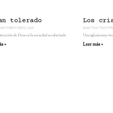
an tolerado
Los cri
Javier Valdés
abril 17, 2026
Jaume Vives Vives
febr
ticación de Dios en la sociedad secularizada
Una iglesia muy viv
ás »
Leer más »