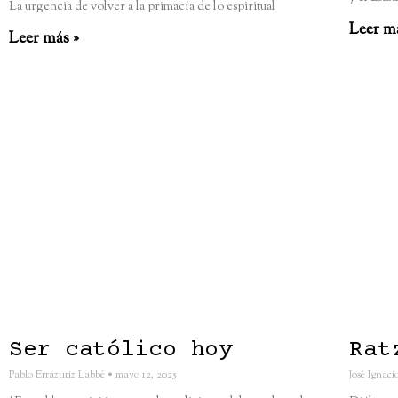
La urgencia de volver a la primacía de lo espiritual
Leer m
Leer más »
Ser católico hoy
Rat
Pablo Errázuriz Labbé
mayo 12, 2025
José Ignac