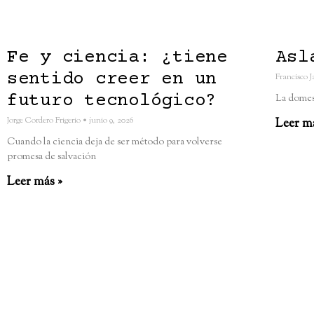
Fe y ciencia: ¿tiene
Asl
sentido creer en un
Francisco 
futuro tecnológico?
La domes
Jorge Cordero Frigerio
junio 9, 2026
Leer m
Cuando la ciencia deja de ser método para volverse
promesa de salvación
Leer más »