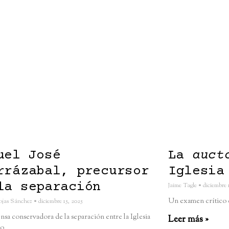
uel José
La
auct
rrázabal, precursor
Iglesia
la separación
Jaime Tagle
diciembre 
Un examen crítico d
ojas Sánchez
diciembre 15, 2025
sa conservadora de la separación entre la Iglesia
Leer más »
do