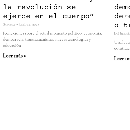
la revolución se
dem
ejerce en el cuerpo”
der
o t
Suroeste
junio 14, 2023
Reflexiones sobre el actual momento político: economía,
José Ignac
democracia, transhumanismo, nuevas tecnologías y
Una lectu
educación
constituc
Leer más »
Leer m