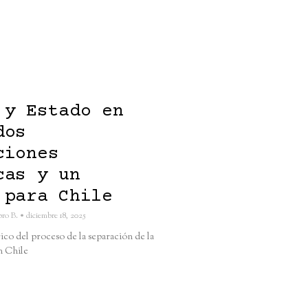
 y Estado en
dos
ciones
cas y un
 para Chile
bro B.
diciembre 18, 2025
ico del proceso de la separación de la
en Chile