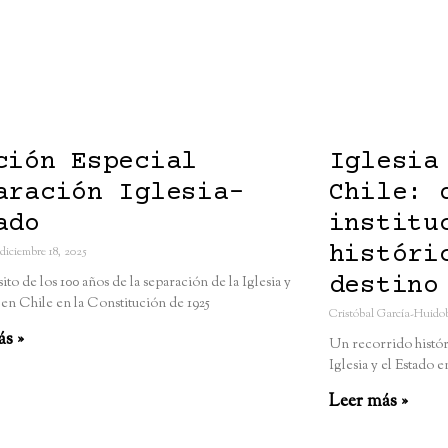
ción Especial
Iglesia
aración Iglesia-
Chile: 
ado
institu
históri
diciembre 18, 2025
destino
to de los 100 años de la separación de la Iglesia y
 en Chile en la Constitución de 1925
Cristóbal García-Huido
ás »
Un recorrido histór
Iglesia y el Estado 
Leer más »