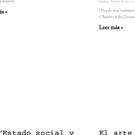
y misión
Higinio Marín
enero 1
¿Puede una institució
ás »
Objetivos de Desar
Leer más »
“Estado social y
El arte