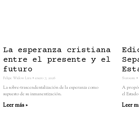
La esperanza cristiana
Edi
entre el presente y el
Sep
futuro
Est
Felipe Widow Lira
enero 7, 2026
Suroeste
La sobre-trascendentalización de la esperanza como
A propósi
supuesto de su inmanentización.
el Estado
Leer más »
Leer m