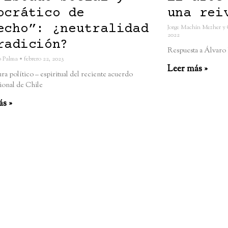
ocrático de
una rei
echo”: ¿neutralidad
Jorge Machín Mezher y 
2022
radición?
Respuesta a Álvaro
io Palma
febrero 22, 2023
Leer más »
ra político – espiritual del reciente acuerdo
ional de Chile
ás »