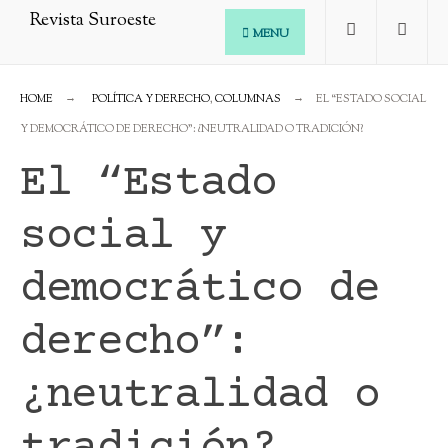
MENU
HOME
POLÍTICA Y DERECHO
,
COLUMNAS
EL “ESTADO SOCIAL
Y DEMOCRÁTICO DE DERECHO”: ¿NEUTRALIDAD O TRADICIÓN?
El “Estado
social y
democrático de
derecho”:
¿neutralidad o