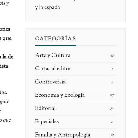
sis y
y la espada
iones
s que
CATEGORÍAS
Arte y Cultura
43
 la de
ista
Cartas al editor
15
Controversia
1
ios.
Economía y Ecología
27
guir
Editorial
52
,
o que
Especiales
7
Familia y Antropología
36