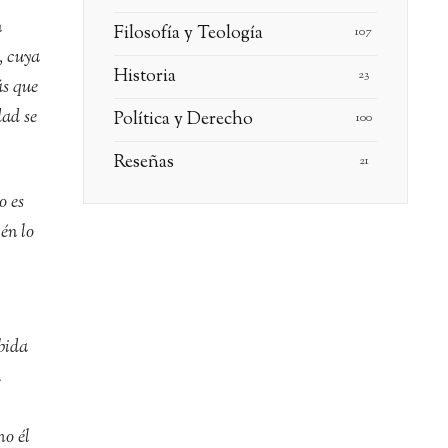
n
Filosofía y Teología
107
, cuya
Historia
23
ás que
dad se
Política y Derecho
100
Reseñas
21
o es
én lo
bida
a
mo él