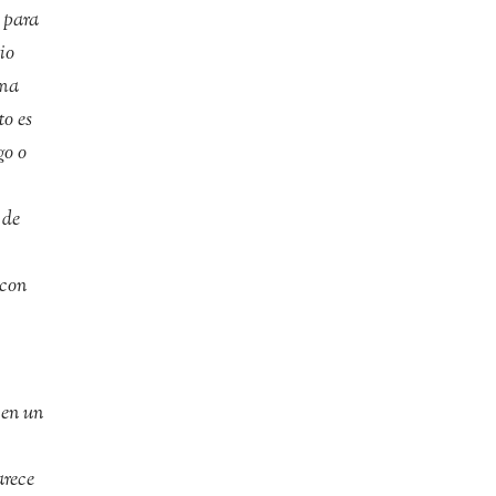
 para
io
ema
to es
go o
 de
 con
 en un
arece