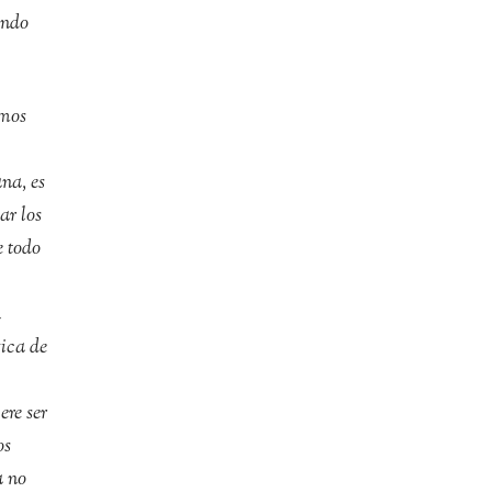
ando
amos
na, es
ar los
e todo
n
gica de
re ser
os
a no