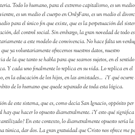
ateria. Todo lo humano, para el extremo capitalismo, es un medio
vientre, es un medio el cuerpo en OnlyFans, es un medio el divorc
dio para el único fin que existe, que es la perpetuación del sist
ción, del control social. Sin embargo, la gran novedad de todo es
ntariamente a este modelo de convivencia. No hace falta un verdu
o que ya voluntariamente ofrecemos nuestros datos, nuestro
a de la que tanto se habla para que seamos sujetos, en el sentido
ca. Y cada uno finalmente lo replica en su vida. Lo replica en el
o, en la educación de los hijos, en las amistades… ¿Y qué ocurre
ámbito de lo humano que quede separado de toda esta lógica.
ón de este sistema, que es, como decía San Ignacio, oppósito per
 hay que hacer lo opuesto diametralmente. ¿Y esto qué significa
cantilizado? En este contexto, lo diametralmente opuesto sería la
una túnica, dar dos. La gran gratuidad que Cristo nos ofrece me p