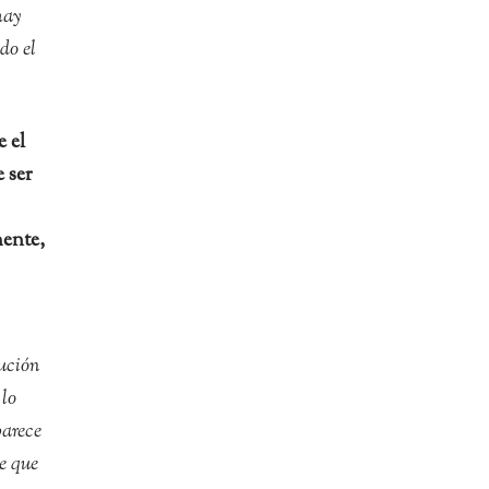
hay
do el
 el
 ser
mente,
lución
 lo
parece
ne que