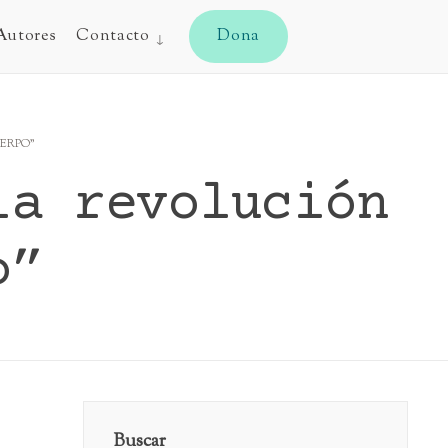
CYJ
Autores
Contacto
Dona
UERPO”
la revolución
o”
Buscar