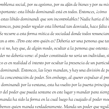
problema social, por su egoísmo, por su afán de bienes y por su m
portante: esta libido dominandi está en todos. Entonces, ¿cómo
 estas libido dominandi que son incontrolables? Nadie haría el bi
ntonces, para poder regular esta libertad tan desviada, hace falta 
 Se recurre a esta forma mítica de sociedad donde todos renuncian
an a otro. ¿Pero este otro quién es? Debería ser una persona que t
 si no, hay que, de algún modo, ocultar a la persona que ostenta 
der no debería verse: el poder constituido no sería un individuo, s
ico es en realidad el intento por ocultar la presencia de un particu
 dominandi. Entonces, las leyes mandan, y hay una división de po
 la concentración de poder. Sin embargo, al querer expulsar el p
o dominandi por la ventana, esta ha vuelto por la puerta principa
r del poder que pueda sentarse en este lugar y mandar para siemp
 manda ha sido la forma en la cual luego ha cuajado el poder mo
 sabemos quien manda verdaderamente. Manda un poder que regul