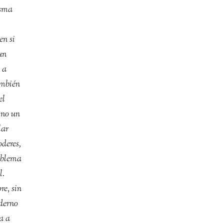
isma
en si
un
 a
ambién
el
ino un
lar
deres,
roblema
l.
re, sin
derno
a a