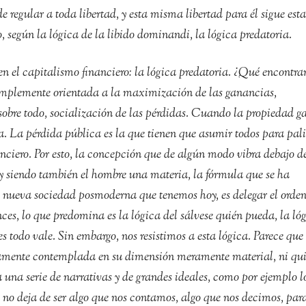
de regular a toda libertad, y esta misma libertad para él sigue est
, según la lógica de la libido dominandi, la lógica predatoria.
en el capitalismo financiero: la lógica predatoria. ¿Qué encontr
implemente orientada a la maximización de las ganancias,
sobre todo, socialización de las pérdidas. Cuando la propiedad ga
a. La pérdida pública es la que tienen que asumir todos para pali
anciero. Por esto, la concepción que de algún modo vibra debajo d
, y siendo también el hombre una materia, la fórmula que se ha
a nueva sociedad posmoderna que tenemos hoy, es delegar el orde
nces, lo que predomina es la lógica del sálvese quién pueda, la ló
s todo vale. Sin embargo, nos resistimos a esta lógica. Parece que
lamente contemplada en su dimensión meramente material, ni quie
 una serie de narrativas y de grandes ideales, como por ejemplo l
 no deja de ser algo que nos contamos, algo que nos decimos, par