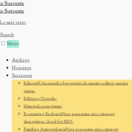
Skip
to
content
Lo más visto
Search
Menu
Archivo
Nosotros
Secciones
Editorial
Una mirada a los papeles de nuestro editor: nuestra
visión.
Política y Derecho
Historia
Lorem ipsum.
Economía y Ecología
Here goes some nice category
description. Good for SEO.
Familia y Antropología
Here goes some nice category