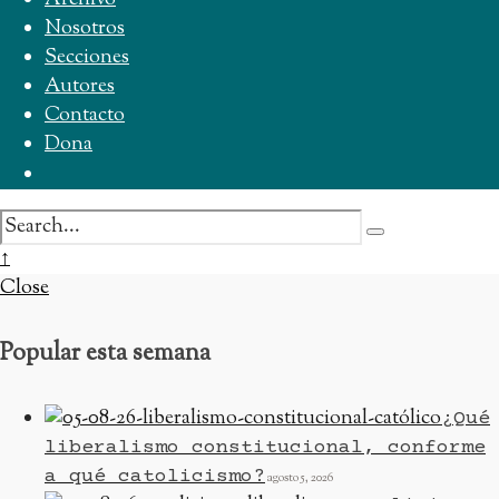
Archivo
Nosotros
Secciones
Autores
Contacto
Dona
CYJ
Buscar:
Close
↑
Search
Close
Window
Popular esta semana
¿Qué
liberalismo constitucional, conforme
a qué catolicismo?
agosto 5, 2026