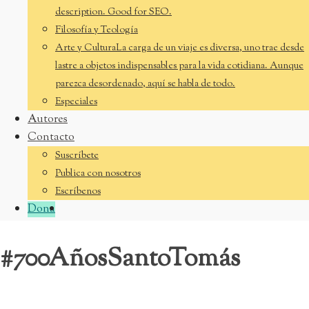
description. Good for SEO.
Filosofía y Teología
Arte y Cultura
La carga de un viaje es diversa, uno trae desde
lastre a objetos indispensables para la vida cotidiana. Aunque
parezca desordenado, aquí se habla de todo.
Especiales
Autores
Contacto
Suscríbete
Publica con nosotros
Escríbenos
CYJ
Dona
#700AñosSantoTomás