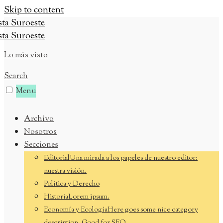
Skip to content
Lo más visto
Search
Menu
Archivo
Nosotros
Secciones
Editorial
Una mirada a los papeles de nuestro editor:
nuestra visión.
Política y Derecho
Historia
Lorem ipsum.
Economía y Ecología
Here goes some nice category