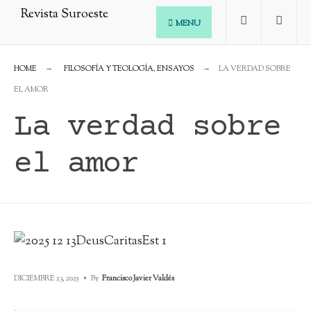
Skip
MENU
to
content
HOME
FILOSOFÍA Y TEOLOGÍA
,
ENSAYOS
LA VERDAD SOBRE
EL AMOR
La verdad sobre
el amor
DICIEMBRE 23, 2025
•
By
Francisco Javier Valdés