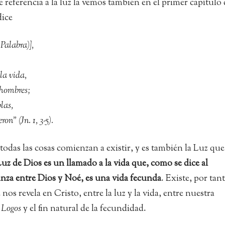
 referencia a la luz la vemos también en el primer capítulo 
dice
 Palabra)],
 la vida,
s hombres;
blas,
ron” (Jn. 1, 3-5).
 todas las cosas comienzan a existir, y es también la Luz qu
Luz de Dios es un llamado a la vida que, como se dice al
ianza entre Dios y Noé, es una vida fecunda
. Existe, por tan
os revela en Cristo, entre la luz y la vida, entre nuestra
l
Logos
y el fin natural de la fecundidad.