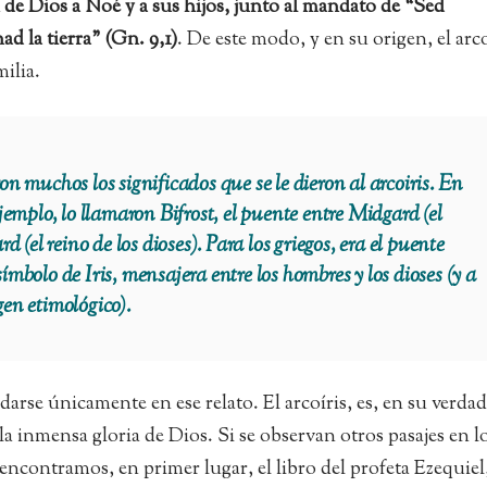
de Dios a Noé y a sus hijos, junto al mandato de “Sed
ad la tierra” (Gn. 9,1)
. De este modo, y en su origen, el arco
ilia.
on muchos los significados que se le dieron al arcoiris. En
ejemplo, lo llamaron
Bifrost
, el puente entre
Midgard
(el
ard
(el reino de los dioses). Para los griegos, era el puente
, símbolo de Iris, mensajera entre los hombres y los dioses (y a
en etimológico).
rse únicamente en ese relato. El arcoíris, es, en su verda
 la inmensa gloria de Dios. Si se observan otros pasajes en l
encontramos, en primer lugar, el libro del profeta Ezequiel