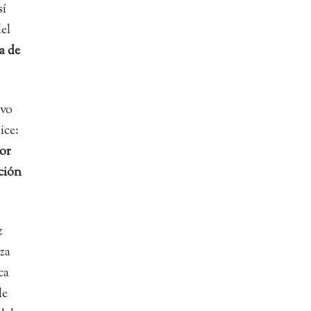
sí
del
a de
evo
ice:
or
pción
z
za
ca
de