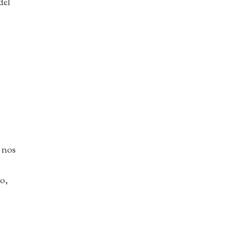
del
e nos
to,