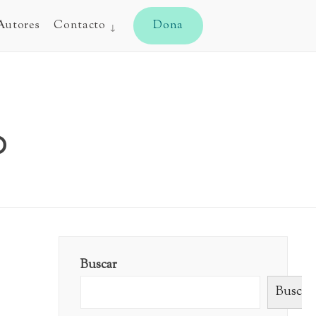
CYJ
Autores
Contacto
Dona
o
Buscar
Buscar