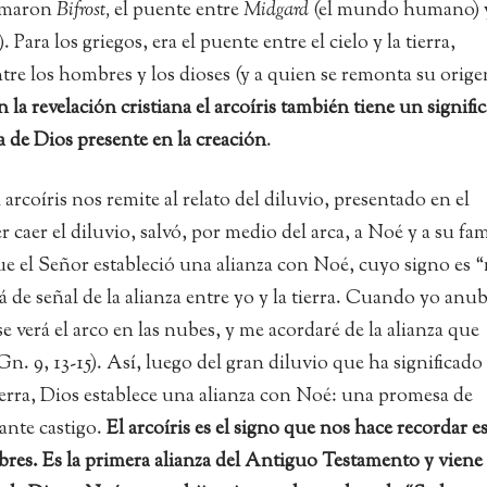
lamaron
Bifrost,
el puente entre
Midgard
(el mundo humano) 
. Para los griegos, era el puente entre el cielo y la tierra,
ntre los hombres y los dioses (y a quien se remonta su orige
la revelación cristiana el arcoíris también tiene un signifi
 de Dios presente en la creación
.
 arcoíris nos remite al relato del diluvio, presentado en el
 caer el diluvio, salvó, por medio del arca, a Noé y a su fam
e el Señor estableció una alianza con Noé, cuyo signo es 
á de señal de la alianza entre yo y la tierra. Cuando yo anub
se verá el arco en las nubes, y me acordaré de la alianza que
n. 9, 13-15). Así, luego del gran diluvio que ha significado 
tierra, Dios establece una alianza con Noé: una promesa de
jante castigo.
El arcoíris es el signo que nos hace recordar e
bres. Es la primera alianza del Antiguo Testamento y viene