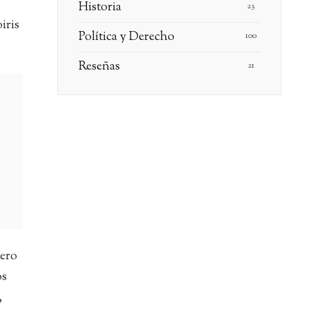
Historia
23
iris
Política y Derecho
100
Reseñas
21
dero
os
,