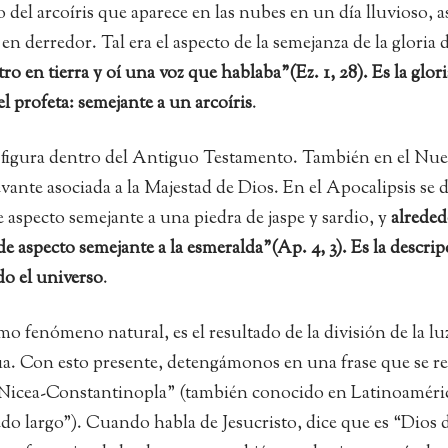
del arcoíris que aparece en las nubes en un día lluvioso, a
en derredor. Tal era el aspecto de la semejanza de la gloria 
ro en tierra y oí una voz que hablaba”(Ez. 1, 28). Es la glori
l profeta: semejante a un arcoíris
.
 figura dentro del Antiguo Testamento. También en el Nu
vante asociada a la Majestad de Dios. En el Apocalipsis se d
e aspecto semejante a una piedra de jaspe y sardio, y
alreded
de aspecto semejante a la esmeralda”(Ap. 4, 3). Es la descri
do el universo
.
mo fenómeno natural, es el resultado de la división de la lu
gua. Con esto presente, detengámonos en una frase que se re
e Nicea-Constantinopla” (también conocido en Latinoaméri
do largo”). Cuando habla de Jesucristo, dice que es “Dios 