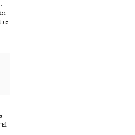
.
ita
 Luz
s
“El