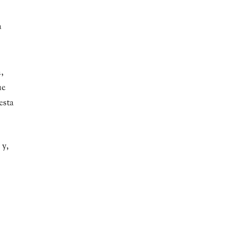
a
,
ue
esta
 y,