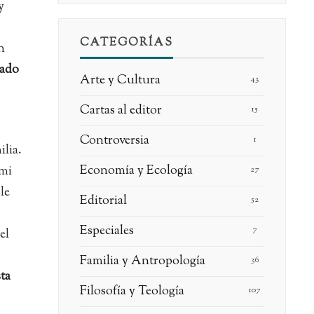
y
CATEGORÍAS
n
cado
Arte y Cultura
43
Cartas al editor
15
Controversia
1
ilia.
Economía y Ecología
“mi
27
le
Editorial
52
Especiales
7
el
Familia y Antropología
36
sta
Filosofía y Teología
107