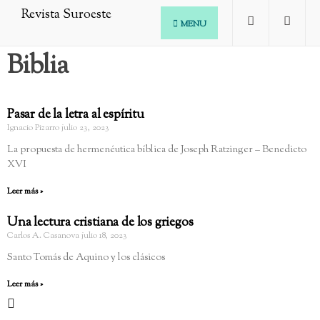
MENU
Biblia
Pasar de la letra al espíritu
Ignacio Pizarro
julio 23, 2023
La propuesta de hermenéutica bíblica de Joseph Ratzinger – Benedicto
XVI
Leer más »
Una lectura cristiana de los griegos
Carlos A. Casanova
julio 18, 2023
Santo Tomás de Aquino y los clásicos
Leer más »