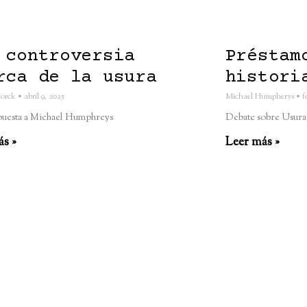
 controversia
Préstam
rca de la usura
histori
torck
abril 9, 2025
Michael Humpherys
fe
puesta a Michael Humphreys
Debate sobre Usura
ás »
Leer más »