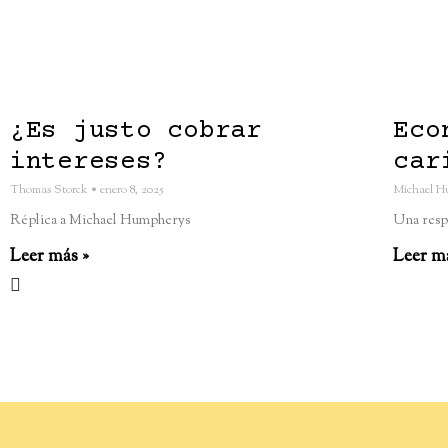
¿Es justo cobrar
Eco
intereses?
car
Thomas Storck
enero 8, 2025
Michael H
Réplica a Michael Humpherys
Una resp
Leer más »
Leer m