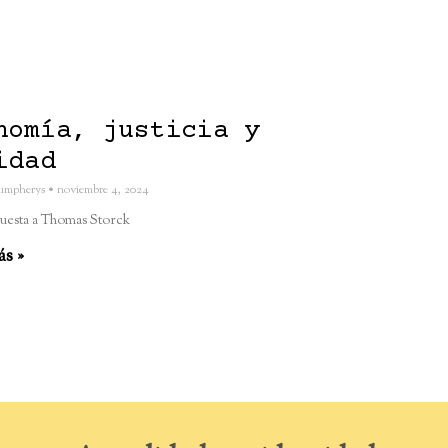
nomía, justicia y
idad
umpherys
noviembre 4, 2024
uesta a Thomas Storck
ás »