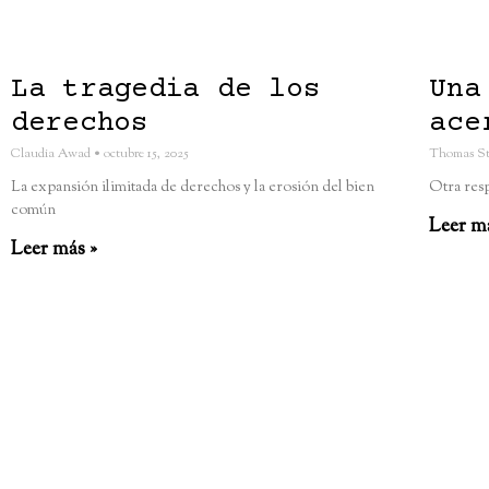
La tragedia de los
Una
derechos
ace
Claudia Awad
octubre 15, 2025
Thomas S
La expansión ilimitada de derechos y la erosión del bien
Otra res
común
Leer m
Leer más »