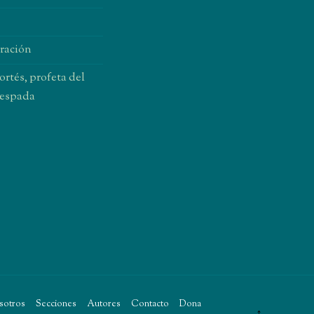
oración
rtés, profeta del
 espada
CYJ
sotros
Secciones
Autores
Contacto
Dona