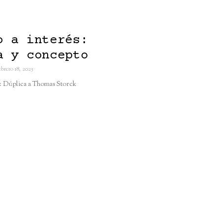
o a interés:
a y concepto
brero 18, 2025
: Dúplica a Thomas Storck