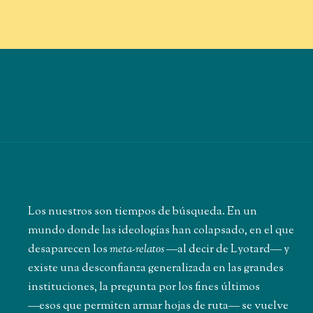
Los nuestros son tiempos de búsqueda. En un
mundo donde las ideologías han colapsado, en el que
desaparecen los
meta-relatos
―al decir de Lyotard― y
existe una desconfianza generalizada en las grandes
instituciones, la pregunta por los fines últimos
―esos que permiten armar hojas de ruta― se vuelve