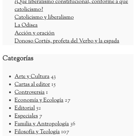
¿Qué liberalismo constitucional, conforme a qué
catolicismo?
Catolicismo y liberalismo
La Odisea
Acción y oración
Donoso Cortés, profeta del Verbo y la espada
Categorías
Arte y Cultura
43
Cartas al editor
15
Controversia
1
Economía y Ecología
27
Editorial
52
Especiales
7
Familia y Antropología
36
Filosofía y Teología
107