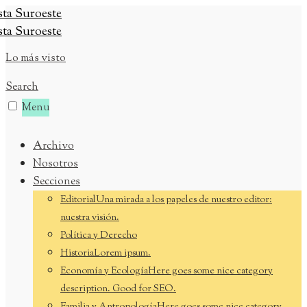
Skip
to
content
Lo más visto
Search
Menu
Archivo
Nosotros
Secciones
Editorial
Una mirada a los papeles de nuestro editor:
nuestra visión.
Política y Derecho
Historia
Lorem ipsum.
Economía y Ecología
Here goes some nice category
description. Good for SEO.