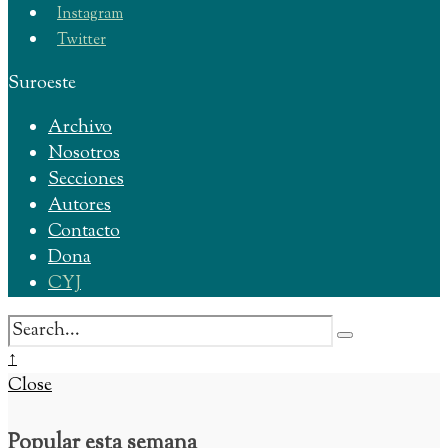
Instagram
Twitter
Suroeste
Archivo
Nosotros
Secciones
Autores
Contacto
Dona
CYJ
Buscar:
Close
↑
Search
Close
Window
Popular esta semana