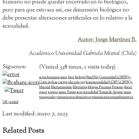
humano no puede quedar encerrado en lo biológico,
pero para que esto sea así, esa dimensión biológica no
debe presentar alteraciones artificiales en lo relativo a la
sexualidad.
Autor: Jorge Martínez B.
Académico Universidad Gabriela Mistral (Chile)
Síguenos:
(Visited 338 times, 1 visits today)
actos humanos
amor
bien
biología
Brad Pitt
Comunidad LGBTIQ+
Corte inglesa
cuerpo
elección
gay
homosexualidad
LGBT
LGBTIQ+
libertad
libertarianismo
libertarios
Morgan Freeman
Persona
placer
queer
respeto
santo Tomás
sexo
sexualidad
Tomás de Aquino
trans
transgender
tratamientos afirmativos
tratamientos transafirmativos
UK
verdad
Last modified: mayo 7, 2025
Related Posts