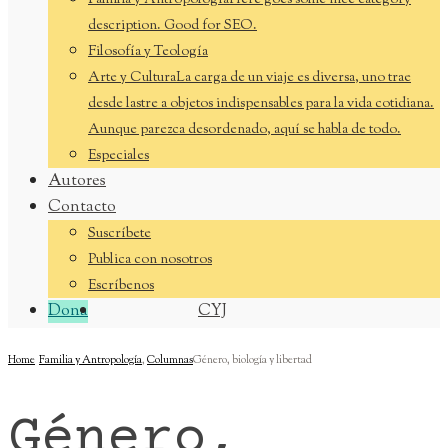
Familia y Antropología
Here goes some nice category
description. Good for SEO.
Filosofía y Teología
Arte y Cultura
La carga de un viaje es diversa, uno trae
desde lastre a objetos indispensables para la vida cotidiana.
Aunque parezca desordenado, aquí se habla de todo.
Especiales
Autores
Contacto
Suscríbete
Publica con nosotros
Escríbenos
Dona
CYJ
Home
Familia y Antropología
,
Columnas
Género, biología y libertad
Género,