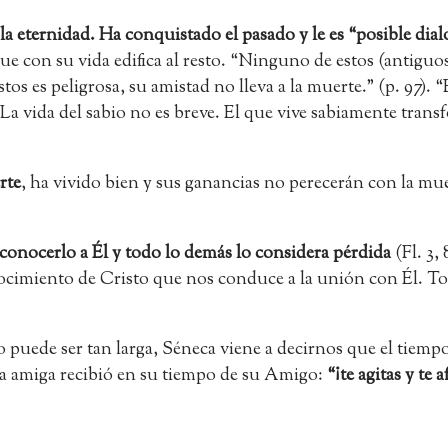
 la eternidad. Ha conquistado el pasado y le es “posible di
ue con su vida edifica al resto. “Ninguno de estos (antiguos
os es peligrosa, su amistad no lleva a la muerte.” (p. 97). 
 La vida del sabio no es breve. El que vive sabiamente tran
rte
, ha vivido bien y sus ganancias no perecerán con la muer
s conocerlo a Él y todo lo demás lo considera pérdida
(Fl. 3,
nocimiento de Cristo que nos conduce a la unión con Él. To
uede ser tan larga, Séneca viene a decirnos que el tiempo e
ra amiga recibió en su tiempo de su Amigo:
“¡te agitas y te