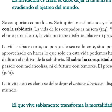
La invitación es clara: se debe dejar el
animus dis
evadiendo el ajetreo del mundo.
Se comportan como locos. Se inquietan a sí mismos y a lo
con la sabiduría.
La vida de los ocupados es mísera (114).
el uno para el otro, la vida no tiene disfrute, placer ni pr
La vida se hace corta, no porque lo sea realmente, sino por
aprovechado en hacer lo que solo en esta vida podemos hace
dedican al cultivo de la sabiduría.
El sabio ha conquistado
pasado con melancolías, ni el futuro con temores. El presen
(p.61).
La invitación es clara: se debe dejar el
animus districtus
, di
mundo.
El que vive sabiamente transforma la mortalidad