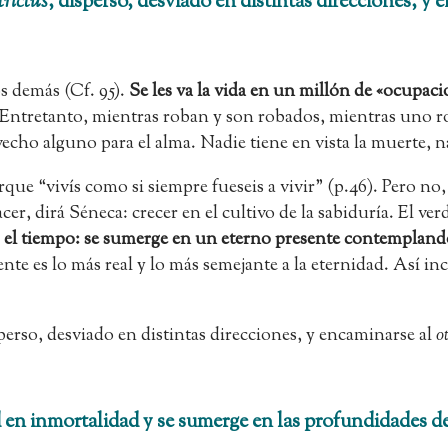
trictus
, disperso, desviado en distintas direcciones, y e
s demás (Cf. 95).
Se les va la vida en un millón de «ocupaci
 “Entretanto, mientras roban y son robados, mientras uno r
ovecho alguno para el alma. Nadie tiene en vista la muerte, n
que “vivís como si siempre fueseis a vivir” (p.46). Pero no,
r, dirá Séneca: crecer en el cultivo de la sabiduría. El verd
 el tiempo: se sumerge en un eterno presente contemplando 
te es lo más real y lo más semejante a la eternidad. Así inc
sperso, desviado en distintas direcciones, y encaminarse al
o
 en inmortalidad y se sumerge en las profundidades de