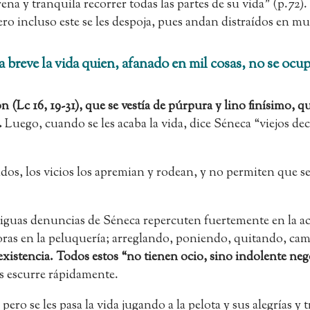
na y tranquila recorrer todas las partes de su vida” (p.72)
ero incluso este se les despoja, pues andan distraídos en mu
breve la vida quien, afanado en mil cosas, no se ocup
 (Lc 16, 19-31), que se vestía de púrpura y lino finísimo, 
.
Luego, cuando se les acaba la vida, dice Séneca “viejos d
lados, los vicios los apremian y rodean, y no permiten que s
tiguas denuncias de Séneca repercuten fuertemente en la act
oras en la peluquería; arreglando, poniendo, quitando, 
existencia. Todos estos “no tienen ocio, sino indolente neg
les escurre rápidamente.
se les pasa la vida jugando a la pelota y sus alegrías y tri