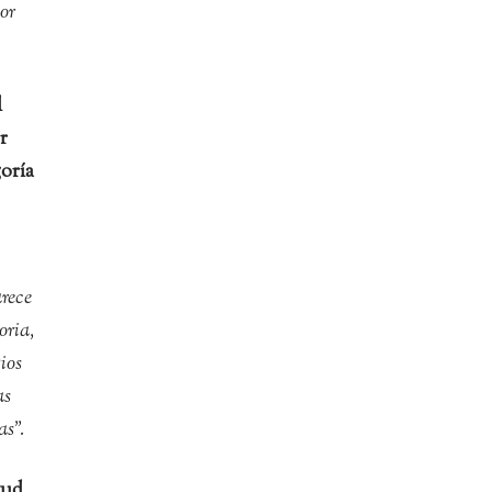
or
l
r
goría
arece
oria,
ios
as
as”.
tud