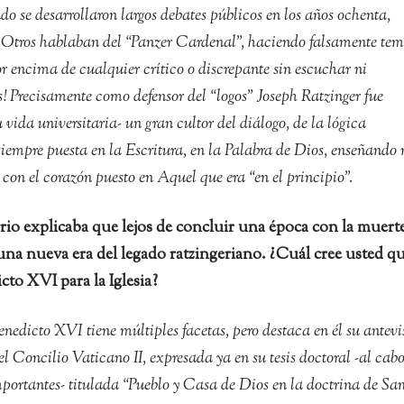
o se desarrollaron largos debates públicos en los años ochenta,
 Otros hablaban del “Panzer Cardenal”, haciendo falsamente tem
 encima de cualquier crítico o discrepante sin escuchar ni
! Precisamente como defensor del “logos” Joseph Ratzinger fue
 vida universitaria- un gran cultor del diálogo, de la lógica
iempre puesta en la Escritura, en la Palabra de Dios, enseñando 
 con el corazón puesto en Aquel que era “en el principio”.
io explicaba que lejos de concluir una época con la muert
a nueva era del legado ratzingeriano. ¿Cuál cree usted q
cto XVI para la Iglesia?
nedicto XVI tiene múltiples facetas, pero destaca en él su antevi
del Concilio Vaticano II, expresada ya en su tesis doctoral -al cabo
portantes- titulada “Pueblo y Casa de Dios en la doctrina de Sa