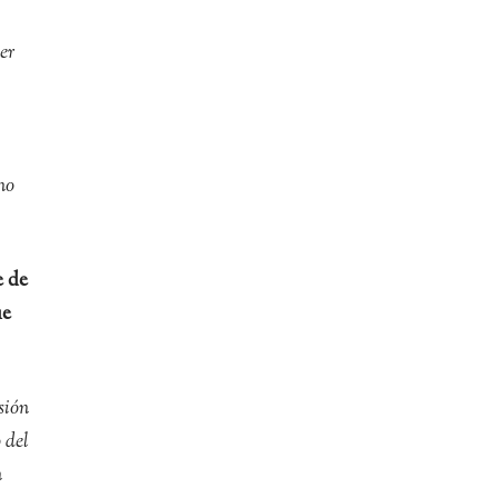
er
no
e de
ue
sión
 del
n