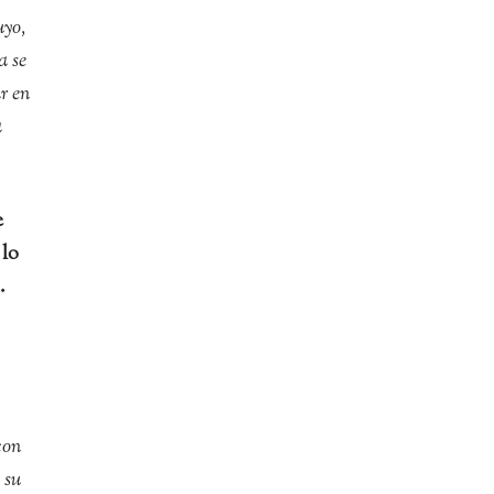
uyo,
a se
r en
a
e
 lo
.
con
 su