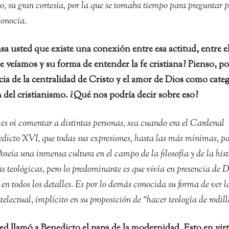
, su gran cortesía, por la que se tomaba tiempo para preguntar p
conocía.
sa usted que existe una conexión entre esa actitud, entre e
veíamos y su forma de entender la fe cristiana? Pienso, po
cia de la centralidad de Cristo y el amor de Dios como cate
 del cristianismo. ¿Qué nos podría decir sobre eso?
s oí comentar a distintas personas, sea cuando era el Cardenal
dicto XVI, que todas sus expresiones, hasta las más mínimas, p
Poseía una inmensa cultura en el campo de la filosofía y de la hist
as teológicas, pero lo predominante es que vivía en presencia de D
n todos los detalles. Es por lo demás conocida su forma de ver l
ntelectual, implícito en su proposición de “hacer teología de rodill
d llamó a Benedicto el papa de la modernidad. Esto en vir