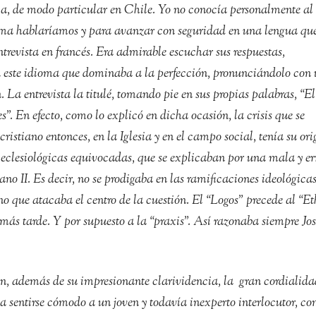
a, de modo particular en Chile. Yo no conocía personalmente al
oma hablaríamos y para avanzar con seguridad en una lengua qu
trevista en francés. Era admirable escuchar sus respuestas,
en este idioma que dominaba a la perfección, pronunciándolo con
 La entrevista la titulé, tomando pie en sus propias palabras, “El
”. En efecto, como lo explicó en dicha ocasión, la crisis que se
istiano entonces, en la Iglesia y en el campo social, tenía su ori
y eclesiológicas equivocadas, que se explicaban por una mala y e
no II. Es decir, no se prodigaba en las ramificaciones ideológicas
no que atacaba el centro de la cuestión. El “Logos” precede al “Et
s más tarde. Y por supuesto a la “praxis”. Así razonaba siempre Jo
n, además de su impresionante clarividencia, la gran cordialida
a sentirse cómodo a un joven y todavía inexperto interlocutor, c