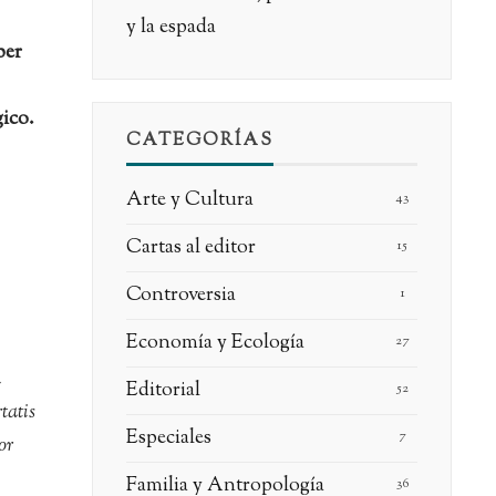
y la espada
ber
ico.
CATEGORÍAS
Arte y Cultura
43
Cartas al editor
15
Controversia
1
Economía y Ecología
27
n
Editorial
52
tatis
Especiales
7
or
Familia y Antropología
36