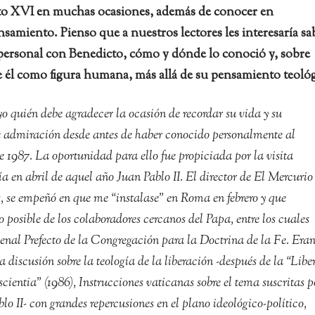
o XVI en muchas ocasiones, además de conocer en
samiento. Pienso que a nuestros lectores les interesaría sa
personal con Benedicto, cómo y dónde lo conoció y, sobre
e él como figura humana, más allá de su pensamiento teológ
o quién debe agradecer la ocasión de recordar su vida y su
 admiración desde antes de haber conocido personalmente al
e 1987. La oportunidad para ello fue propiciada por la visita
ía en abril de aquel año Juan Pablo II. El director de El Mercurio
 se empeñó en que me “instalase” en Roma en febrero y que
posible de los colaboradores cercanos del Papa, entre los cuales
enal Prefecto de la Congregación para la Doctrina de la Fe. Era
 discusión sobre la teología de la liberación -después de la “Liber
scientia” (1986), Instrucciones vaticanas sobre el tema suscritas p
lo II- con grandes repercusiones en el plano ideológico-político,