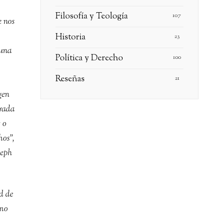
Filosofía y Teología
107
e nos
Historia
23
 una
Política y Derecho
100
Reseñas
21
gen
rrada
 o
hos”,
seph
d de
omo