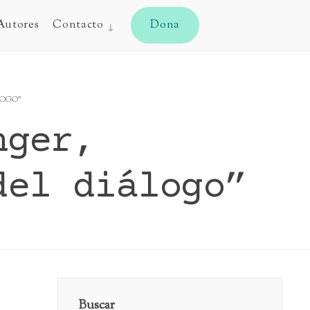
CYJ
Autores
Contacto
Dona
LOGO”
nger,
del diálogo”
Buscar