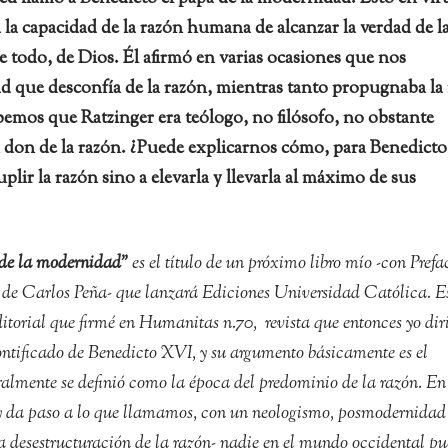
a la capacidad de la razón humana de alcanzar la verdad de l
re todo, de Dios. Él afirmó en varias ocasiones que nos
 que desconfía de la razón, mientras tanto propugnaba la 
bemos que Ratzinger era teólogo, no filósofo, no obstante
 don de la razón. ¿Puede explicarnos cómo, para Benedicto
uplir la razón sino a elevarla y llevarla al máximo de sus
 de la modernidad”
es el título de un próximo libro mío -con Prefa
o de Carlos Peña- que lanzará Ediciones Universidad Católica. E
editorial que firmé en Humanitas n.70, revista que entonces yo dir
ontificado de Benedicto XVI, y su argumento básicamente es el
ralmente se definió como la época del predominio de la razón. En
a y da paso a lo que llamamos, con un neologismo, posmodernidad 
a desestructuración de la razón- nadie en el mundo occidental p