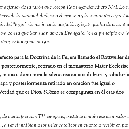
 defensor de la razón que Joseph Ratzinger-Benedicto XVI. Lo s
ensa de la racionalidad, sino el ejercicio y la invitación a que ést
n del “logos” -la razón en la acepción griega- que ha de encontra
abra con la que San Juan abre su Evangelio: “en el principio era l
ción y su horizonte mayor.
cto para la Doctrina de la Fe, era llamado el Rottweiler d
, posteriormente, retirado en el monasterio Mater Ecclesiae
, manso, de su mirada silenciosa emana dulzura y sabiduría
apa y posteriormente retirado en oración fue igual o
Verdad que es Dios. ¿Cómo se compaginan en él esas dos
, de cierta prensa y TV europeas, bastante común ese de apodar 
 a ver si inhibían a los fieles católicos en cuanto a recibir en paz