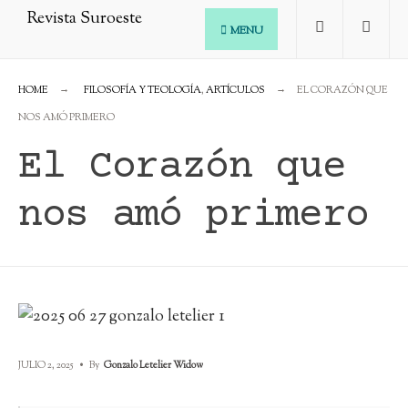
Skip
MENU
to
content
HOME
FILOSOFÍA Y TEOLOGÍA
,
ARTÍCULOS
EL CORAZÓN QUE
NOS AMÓ PRIMERO
El Corazón que
nos amó primero
JULIO 2, 2025
•
By
Gonzalo Letelier Widow