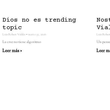
Dios no es trending
Nos
topic
Via
Luis Robert Valdés
marzo 31, 2026
Luis Rober
La cruz no tiene algoritmo
Un pensa
Leer más »
Leer m