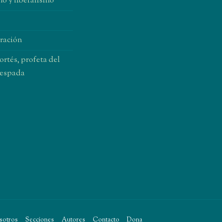
o y liberalismo
oración
rtés, profeta del
 espada
CYJ
sotros
Secciones
Autores
Contacto
Dona