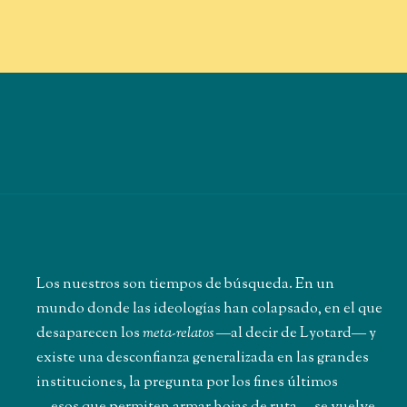
Los nuestros son tiempos de búsqueda. En un
mundo donde las ideologías han colapsado, en el que
desaparecen los
meta-relatos
―al decir de Lyotard― y
existe una desconfianza generalizada en las grandes
instituciones, la pregunta por los fines últimos
―esos que permiten armar hojas de ruta― se vuelve