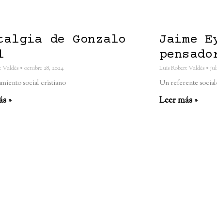
talgia de Gonzalo
Jaime E
l
pensado
t Valdés
octubre 28, 2024
Luis Robert Valdés
jul
miento social cristiano
Un referente socialc
ás »
Leer más »