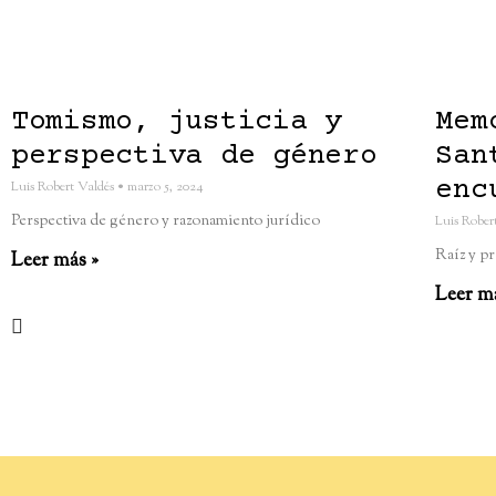
Tomismo, justicia y
Mem
perspectiva de género
San
enc
Luis Robert Valdés
marzo 5, 2024
Perspectiva de género y razonamiento jurídico
Luis Rober
Raíz y pr
Leer más »
Leer m