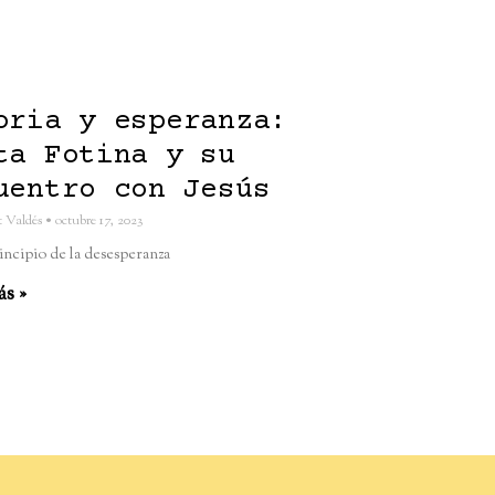
oria y esperanza:
ta Fotina y su
uentro con Jesús
t Valdés
octubre 17, 2023
incipio de la desesperanza
ás »