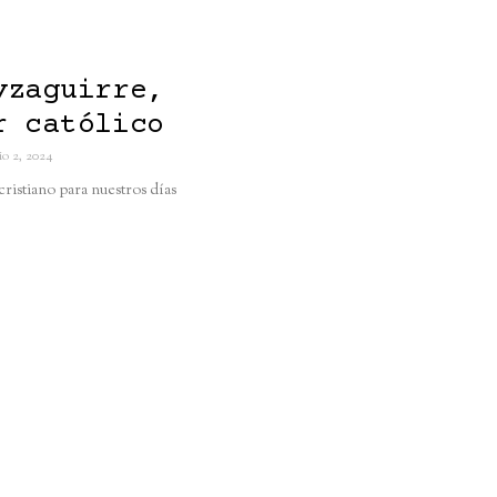
yzaguirre,
r católico
io 2, 2024
ristiano para nuestros días